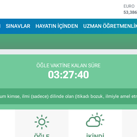
EURO
53,38
STERL
61,60
N
SINAVLAR
HAYATIN İÇİNDEN
UZMAN ÖĞRETMENLİ
G.ALT
6862,
BİST1
14.598
BITCO
79.591
ÖĞLE VAKTİNE KALAN SÜRE
DOLA
03:27:40
45,43
kimse, ilmi (sadece) dilinde olan (itikadı bozuk, ilmiyle amel etme
ÖĞLE
İKINDI