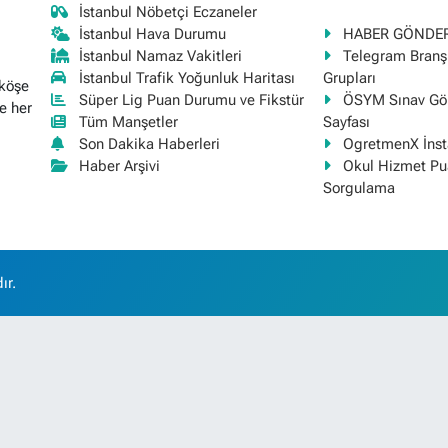
İstanbul Nöbetçi Eczaneler
İstanbul Hava Durumu
HABER GÖNDE
İstanbul Namaz Vakitleri
Telegram Bran
İstanbul Trafik Yoğunluk Haritası
Grupları
 köşe
Süper Lig Puan Durumu ve Fikstür
ÖSYM Sınav Gör
e her
Tüm Manşetler
Sayfası
Son Dakika Haberleri
OgretmenX İns
Haber Arşivi
Okul Hizmet Pu
Sorgulama
ır.