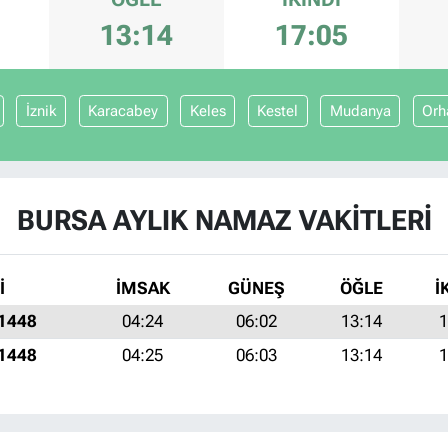
13:14
17:05
İznik
Karacabey
Keles
Kestel
Mudanya
Orh
BURSA AYLIK NAMAZ VAKITLERI
İ
İMSAK
GÜNEŞ
ÖĞLE
İ
 1448
04:24
06:02
13:14
1
 1448
04:25
06:03
13:14
1