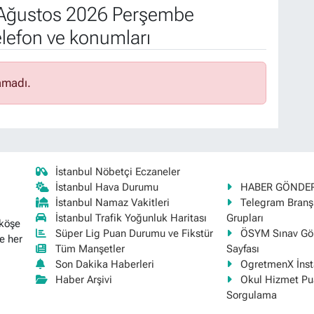
Ağustos 2026 Perşembe
elefon ve konumları
amadı.
İstanbul Nöbetçi Eczaneler
İstanbul Hava Durumu
HABER GÖNDE
İstanbul Namaz Vakitleri
Telegram Bran
İstanbul Trafik Yoğunluk Haritası
Grupları
 köşe
Süper Lig Puan Durumu ve Fikstür
ÖSYM Sınav Gör
e her
Tüm Manşetler
Sayfası
Son Dakika Haberleri
OgretmenX İns
Haber Arşivi
Okul Hizmet Pu
Sorgulama