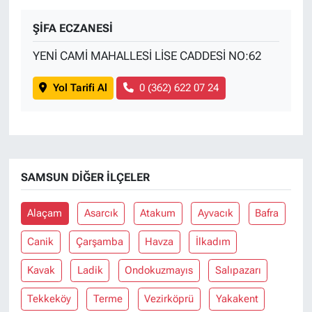
ŞİFA ECZANESİ
YENİ CAMİ MAHALLESİ LİSE CADDESİ NO:62
Yol Tarifi Al
0 (362) 622 07 24
SAMSUN DIĞER İLÇELER
Alaçam
Asarcık
Atakum
Ayvacık
Bafra
Canik
Çarşamba
Havza
İlkadım
Kavak
Ladik
Ondokuzmayıs
Salıpazarı
Tekkeköy
Terme
Vezirköprü
Yakakent