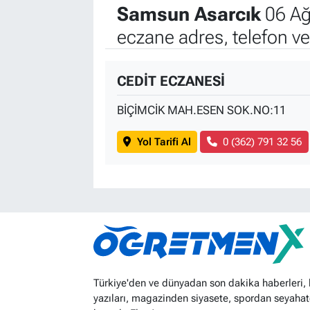
Samsun Asarcık
06 Ağ
eczane adres, telefon v
CEDİT ECZANESİ
BİÇİMCİK MAH.ESEN SOK.NO:11
Yol Tarifi Al
0 (362) 791 32 56
Türkiye'den ve dünyadan son dakika haberleri,
yazıları, magazinden siyasete, spordan seyahat