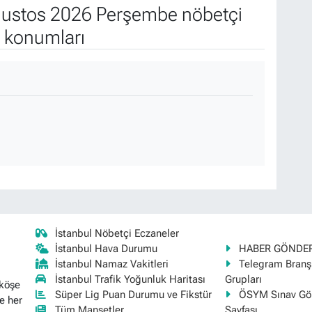
ustos 2026 Perşembe nöbetçi
e konumları
İstanbul Nöbetçi Eczaneler
İstanbul Hava Durumu
HABER GÖNDE
İstanbul Namaz Vakitleri
Telegram Bran
İstanbul Trafik Yoğunluk Haritası
Grupları
 köşe
Süper Lig Puan Durumu ve Fikstür
ÖSYM Sınav Gör
e her
Tüm Manşetler
Sayfası