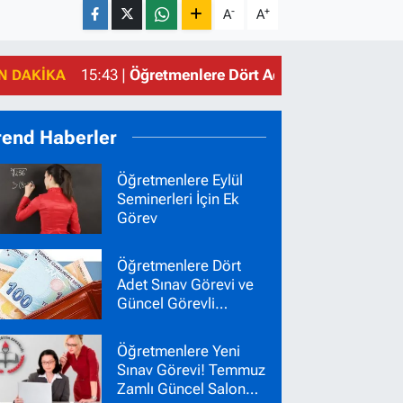
-
+
A
A
15:43 |
Öğretmenlere Dört Adet Sınav Görevi ve
N DAKIKA
rend Haberler
Öğretmenlere Eylül
Seminerleri İçin Ek
Görev
Öğretmenlere Dört
Adet Sınav Görevi ve
Güncel Görevli
Ücretleri
Öğretmenlere Yeni
Sınav Görevi! Temmuz
Zamlı Güncel Salon