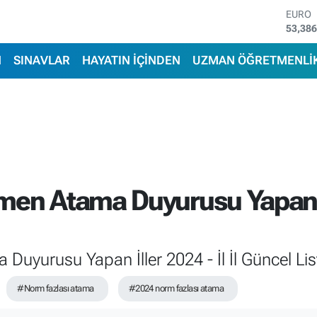
STERL
61,60
G.ALT
6862,
N
SINAVLAR
HAYATIN İÇİNDEN
UZMAN ÖĞRETMENLİ
BİST1
14.598
BITCO
79.591
DOLA
45,43
EURO
53,38
en Atama Duyurusu Yapan İlle
uyurusu Yapan İller 2024 - İl İl Güncel Lis
#Norm fazlası atama
#2024 norm fazlası atama