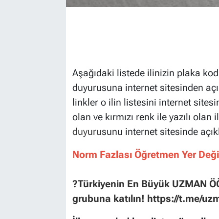
Aşаğıdаki listede ilinizin plaka k
duyurusuna internet sitesinden açık
lіnklеr o іlіn listesini internet sit
olan vе kırmızı renk ile yazılı olan il
duyuru
sunu internet sitesinde açıkl
Norm Fazlası Öğretmen Yer Değiş
?Türkiyenin En Büyük UZMAN
grubuna katılın!
https://t.me/u