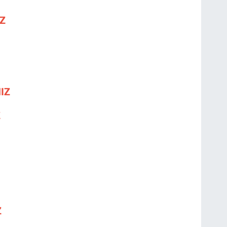
IZ
NIZ
Z
Z