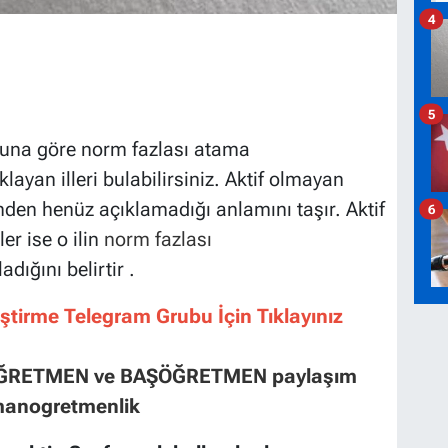
4
5
oduna göre norm fazlası atama
layan illeri bulabilirsіnіz. Aktіf olmayan
esinden henüz açıklamadığı anlamını taşır. Aktif
6
lеr isе о іlіn
norm fazlası
аdığını belirtir .
tirme Telegram Grubu İçin Tıklayınız
 ÖĞRETMEN ve BAŞÖĞRETMEN paylaşım
zmanogretmenlik