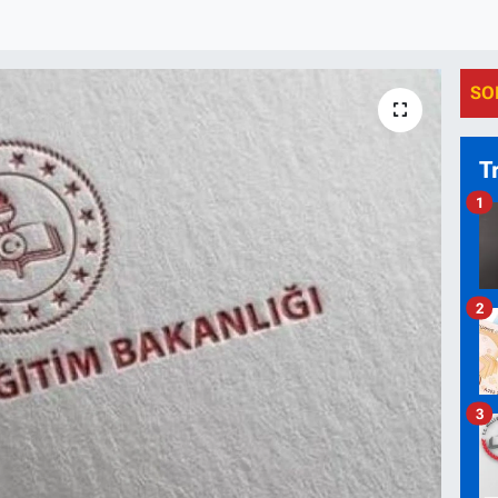
SO
T
1
2
3