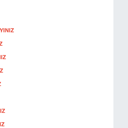
YINIZ
Z
NIZ
IZ
Z
IZ
IZ