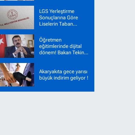
Başkanı Gözetmen
Ücretleri
LGS Yerleştirme
Sonuçlarına Göre
Liselerin Taban
Puanları Belli Oldu!
Nakil Başvuruları
Öğretmen
Başladı!
eğitimlerinde dijital
dönem! Bakan Tekin
yeni sistemi duyurdu
Akaryakıta gece yarısı
büyük indirim geliyor !