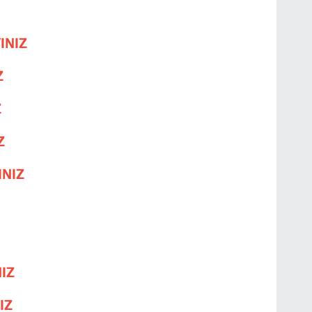
INIZ
Z
Z
Z
INIZ
NIZ
IZ