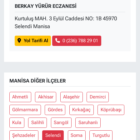
BERKAY YÜRÜR ECZANESİ
Kurtuluş MAH. 3 Eylül Caddesi NO: 1B 45970
Selendi Manisa
Yol Tarifi Al
0 (236) 788 29 01
MANISA DIĞER İLÇELER
Ahmetli
Akhisar
Alaşehir
Demirci
Gölmarmara
Gördes
Kırkağaç
Köprübaşı
Kula
Salihli
Sarıgöl
Saruhanlı
Şehzadeler
Selendi
Soma
Turgutlu