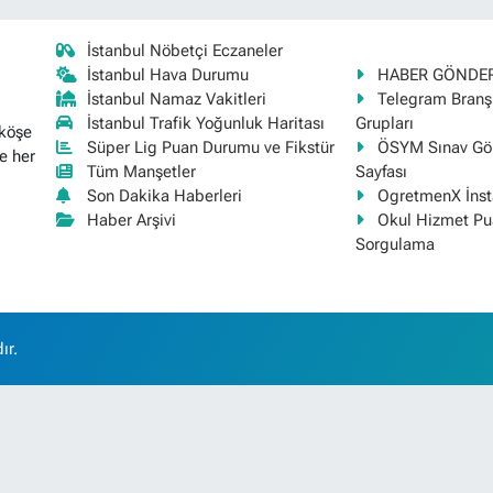
İstanbul Nöbetçi Eczaneler
İstanbul Hava Durumu
HABER GÖNDE
İstanbul Namaz Vakitleri
Telegram Bran
İstanbul Trafik Yoğunluk Haritası
Grupları
 köşe
Süper Lig Puan Durumu ve Fikstür
ÖSYM Sınav Gör
e her
Tüm Manşetler
Sayfası
Son Dakika Haberleri
OgretmenX İns
Haber Arşivi
Okul Hizmet Pu
Sorgulama
ır.