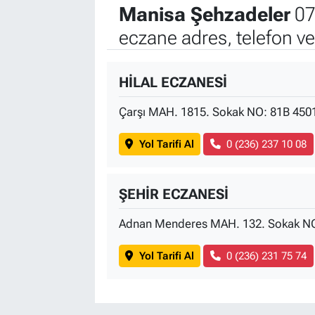
Manisa Şehzadeler
07
eczane adres, telefon v
HİLAL ECZANESİ
Çarşı MAH. 1815. Sokak NO: 81B 450
Yol Tarifi Al
0 (236) 237 10 08
ŞEHİR ECZANESİ
Adnan Menderes MAH. 132. Sokak NO
Yol Tarifi Al
0 (236) 231 75 74