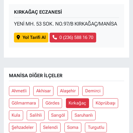
KIRKAĞAÇ ECZANESİ
YENİ MH. 53 SOK. NO.97/B KIRKAĞAÇ/MANİSA
Yol Tarifi Al
0 (236) 588 16 70
MANISA DIĞER İLÇELER
Ahmetli
Akhisar
Alaşehir
Demirci
Gölmarmara
Gördes
Kırkağaç
Köprübaşı
Kula
Salihli
Sarıgöl
Saruhanlı
Şehzadeler
Selendi
Soma
Turgutlu