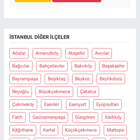
İSTANBUL DIĞER İLÇELER
Adalar
Arnavutköy
Ataşehir
Avcılar
Bağcılar
Bahçelievler
Bakırköy
Başakşehir
Bayrampaşa
Beşiktaş
Beykoz
Beylikdüzü
Beyoğlu
Büyükçekmece
Çatalca
Çekmeköy
Esenler
Esenyurt
Eyüpsultan
Fatih
Gaziosmanpaşa
Güngören
Kadıköy
Kâğıthane
Kartal
Küçükçekmece
Maltepe