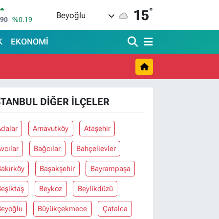
°
690
%0.19
15
Beyoğlu
İN
380
%0.18
IN
K
EKONOMİ
09000
%0.19
00
,00
%0
IN
,74
%-1.82
R
STANBUL DIĞER İLÇELER
620
%0.02
Adalar
Arnavutköy
Ataşehir
vcılar
Bağcılar
Bahçelievler
Bakırköy
Başakşehir
Bayrampaşa
eşiktaş
Beykoz
Beylikdüzü
Beyoğlu
Büyükçekmece
Çatalca