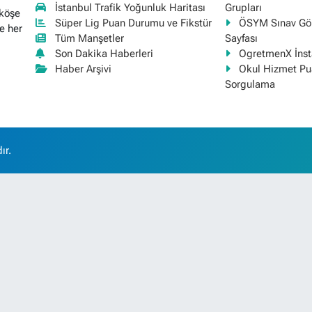
İstanbul Trafik Yoğunluk Haritası
Grupları
 köşe
Süper Lig Puan Durumu ve Fikstür
ÖSYM Sınav Gör
e her
Tüm Manşetler
Sayfası
Son Dakika Haberleri
OgretmenX İns
Haber Arşivi
Okul Hizmet Pu
Sorgulama
ır.