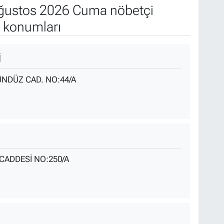
ğustos 2026 Cuma nöbetçi
e konumları
İ
NDÜZ CAD. NO:44/A
ADDESİ NO:250/A