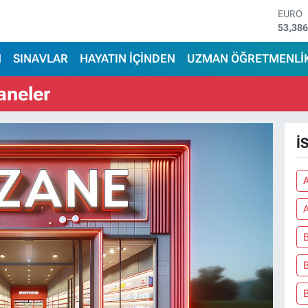
EURO
53,38
STERL
61,60
G.ALT
N
SINAVLAR
HAYATIN İÇİNDEN
UZMAN ÖĞRETMENLİ
6862,
BİST1
aneler
14.598
BITCO
79.591
DOLA
İ
45,43
A
B