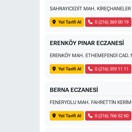
SAHRAYICEDİT MAH. KİREÇHANELER 
Yol Tarifi Al
0 (216) 369 00 19
ERENKÖY PINAR ECZANESİ
ERENKÖY MAH. ETHEMEFENDİ CAD. 
Yol Tarifi Al
0 (216) 359 11 11
BERNA ECZANESİ
FENERYOLU MAH. FAHRETTİN KERİM
Yol Tarifi Al
0 (216) 766 52 60