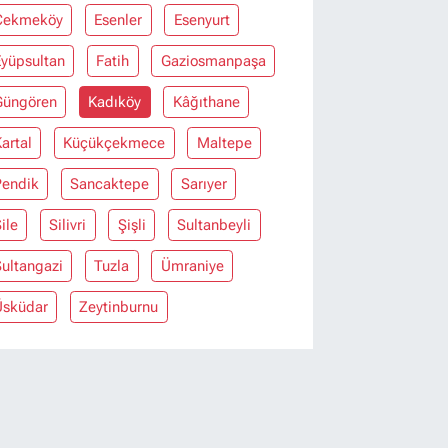
Çekmeköy
Esenler
Esenyurt
Eyüpsultan
Fatih
Gaziosmanpaşa
Güngören
Kadıköy
Kâğıthane
artal
Küçükçekmece
Maltepe
Pendik
Sancaktepe
Sarıyer
ile
Silivri
Şişli
Sultanbeyli
ultangazi
Tuzla
Ümraniye
Üsküdar
Zeytinburnu