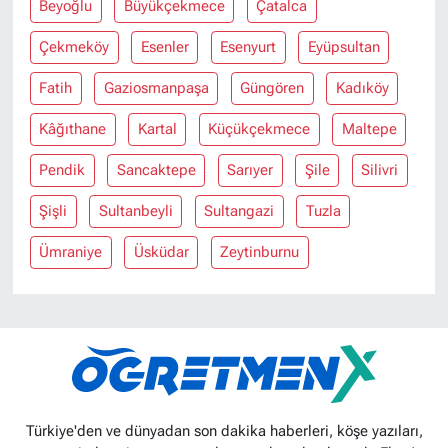
Beyoğlu
Büyükçekmece
Çatalca
Çekmeköy
Esenler
Esenyurt
Eyüpsultan
Fatih
Gaziosmanpaşa
Güngören
Kadıköy
Kâğıthane
Kartal
Küçükçekmece
Maltepe
Pendik
Sancaktepe
Sarıyer
Şile
Silivri
Şişli
Sultanbeyli
Sultangazi
Tuzla
Ümraniye
Üsküdar
Zeytinburnu
Türkiye'den ve dünyadan son dakika haberleri, köşe yazıları,