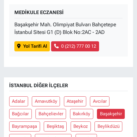
MEDİKULE ECZANESİ
Başakşehir Mah. Olimpiyat Bulvarı Bahçetepe
İstanbul Sitesi G1 (D) Blok No:2AC - 2AD
Yol Tarifi Al
0 (212) 777 00 12
İSTANBUL DIĞER İLÇELER
Adalar
Arnavutköy
Ataşehir
Avcılar
Bağcılar
Bahçelievler
Bakırköy
Başakşehir
Bayrampaşa
Beşiktaş
Beykoz
Beylikdüzü