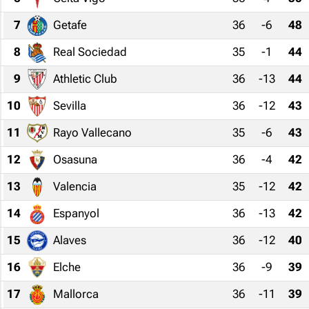
7
Getafe
36
-6
48
8
Real Sociedad
35
-1
44
9
Athletic Club
36
-13
44
10
Sevilla
36
-12
43
11
Rayo Vallecano
35
-6
43
12
Osasuna
36
-4
42
13
Valencia
35
-12
42
14
Espanyol
36
-13
42
15
Alaves
36
-12
40
16
Elche
36
-9
39
17
Mallorca
36
-11
39