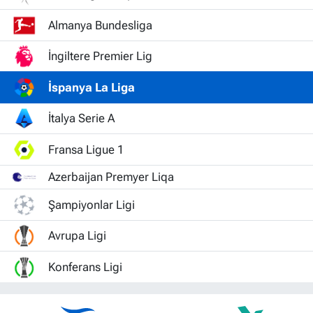
Almanya Bundesliga
İngiltere Premier Lig
İspanya La Liga
İtalya Serie A
Fransa Ligue 1
Azerbaijan Premyer Liqa
Şampiyonlar Ligi
Avrupa Ligi
Konferans Ligi