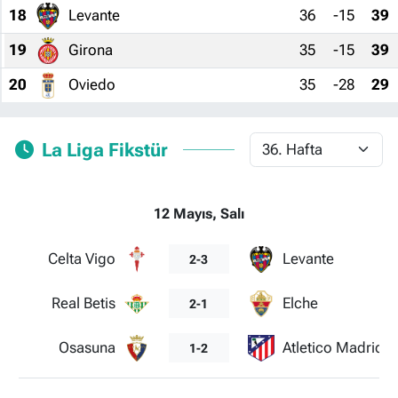
18
Levante
36
-15
39
19
Girona
35
-15
39
20
Oviedo
35
-28
29
La Liga Fikstür
12 Mayıs, Salı
Celta Vigo
Levante
2-3
Real Betis
Elche
2-1
Osasuna
Atletico Madrid
1-2