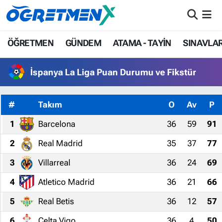
ÖĞRETMEN
İstanbul Nöbetçi Eczaneler
ÖĞRETMEN
GÜNDEM
ATAMA - TAYİN
SINAVLA
GÜNDEM
İstanbul Hava Durumu
İspanya La Liga Puan Durumu ve Fikstür
ATAMA - TAYİN
İstanbul Namaz Vakitleri
#
Takım
O
Av
P
SINAVLAR
İstanbul Trafik Yoğunluk Haritası
1
Barcelona
36
59
91
HAYATIN İÇİNDEN
Süper Lig Puan Durumu ve Fikstür
2
Real Madrid
35
37
77
3
Villarreal
36
24
69
UZMAN ÖĞRETMENLİK
Tüm Manşetler
4
Atletico Madrid
36
21
66
EKONOMİ
Son Dakika Haberleri
5
Real Betis
36
12
57
Haber Arşivi
6
Celta Vigo
36
4
50