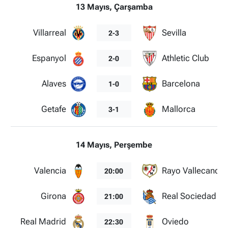
13 Mayıs, Çarşamba
Villarreal
Sevilla
2-3
Espanyol
Athletic Club
2-0
Alaves
Barcelona
1-0
Getafe
Mallorca
3-1
14 Mayıs, Perşembe
Valencia
Rayo Vallecano
20:00
Girona
Real Sociedad
21:00
Real Madrid
Oviedo
22:30