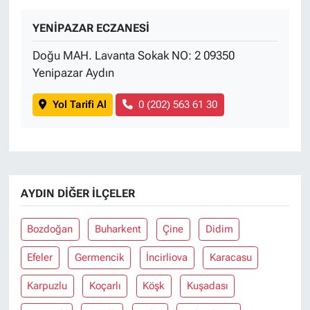
YENİPAZAR ECZANESİ
Doğu MAH. Lavanta Sokak NO: 2 09350
Yenipazar Aydın
Yol Tarifi Al
0 (202) 563 61 30
AYDIN DIĞER İLÇELER
Bozdoğan
Buharkent
Çine
Didim
Efeler
Germencik
İncirliova
Karacasu
Karpuzlu
Koçarlı
Köşk
Kuşadası