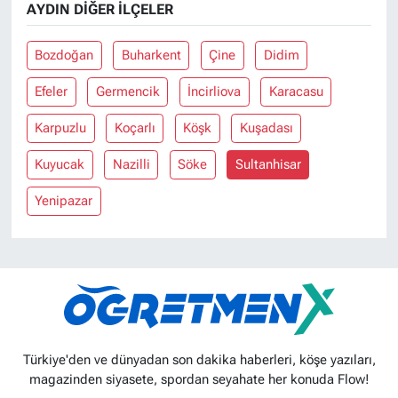
AYDIN DIĞER İLÇELER
Bozdoğan
Buharkent
Çine
Didim
Efeler
Germencik
İncirliova
Karacasu
Karpuzlu
Koçarlı
Köşk
Kuşadası
Kuyucak
Nazilli
Söke
Sultanhisar
Yenipazar
Türkiye'den ve dünyadan son dakika haberleri, köşe yazıları,
magazinden siyasete, spordan seyahate her konuda Flow!