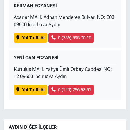
KERMAN ECZANESİ
Acarlar MAH. Adnan Menderes Bulvarı NO: 203
09600 İncirliova Aydın
Yol Tarifi Al
0 (256) 595 70 10
YENİ CAN ECZANESİ
Kurtuluş MAH. Yahya Ümit Orbay Caddesi NO:
12 09600 İncirliova Aydın
Yol Tarifi Al
0 (120) 256 58 51
AYDIN DIĞER İLÇELER