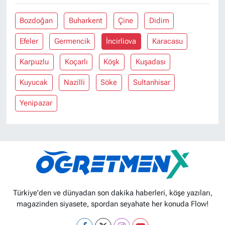
Bozdoğan
Buharkent
Çine
Didim
Efeler
Germencik
İncirliova
Karacasu
Karpuzlu
Koçarlı
Köşk
Kuşadası
Kuyucak
Nazilli
Söke
Sultanhisar
Yenipazar
Türkiye'den ve dünyadan son dakika haberleri, köşe yazıları,
magazinden siyasete, spordan seyahate her konuda Flow!