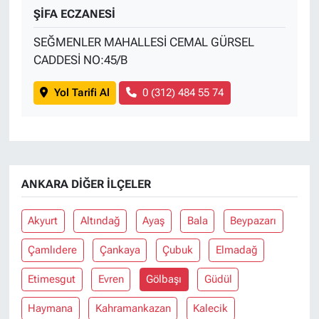
ŞİFA ECZANESİ
SEĞMENLER MAHALLESİ CEMAL GÜRSEL
CADDESİ NO:45/B
Yol Tarifi Al
0 (312) 484 55 74
ANKARA DIĞER İLÇELER
Akyurt
Altındağ
Ayaş
Bala
Beypazarı
Çamlıdere
Çankaya
Çubuk
Elmadağ
Etimesgut
Evren
Gölbaşı
Güdül
Haymana
Kahramankazan
Kalecik