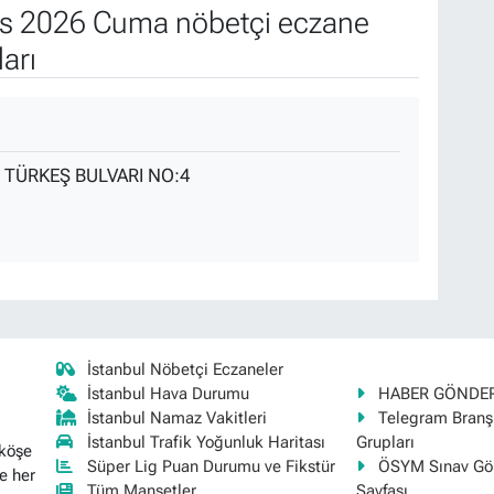
s 2026 Cuma nöbetçi eczane
arı
 TÜRKEŞ BULVARI NO:4
İstanbul Nöbetçi Eczaneler
İstanbul Hava Durumu
HABER GÖNDE
İstanbul Namaz Vakitleri
Telegram Bran
İstanbul Trafik Yoğunluk Haritası
Grupları
 köşe
Süper Lig Puan Durumu ve Fikstür
ÖSYM Sınav Gör
e her
Tüm Manşetler
Sayfası