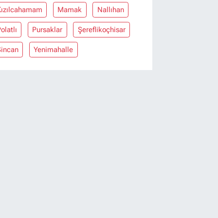
Kızılcahamam
Mamak
Nallıhan
olatlı
Pursaklar
Şereflikoçhisar
Sincan
Yenimahalle