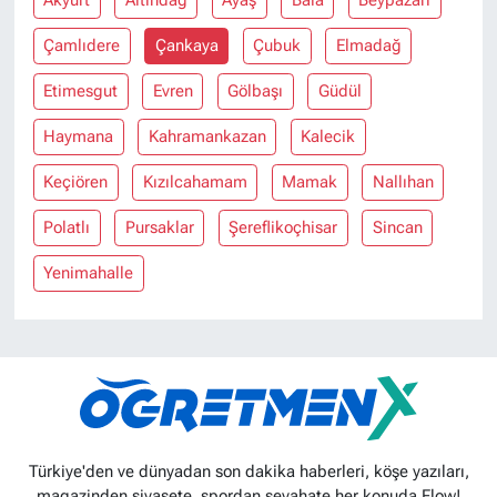
Akyurt
Altındağ
Ayaş
Bala
Beypazarı
Çamlıdere
Çankaya
Çubuk
Elmadağ
Etimesgut
Evren
Gölbaşı
Güdül
Haymana
Kahramankazan
Kalecik
Keçiören
Kızılcahamam
Mamak
Nallıhan
Polatlı
Pursaklar
Şereflikoçhisar
Sincan
Yenimahalle
Türkiye'den ve dünyadan son dakika haberleri, köşe yazıları,
magazinden siyasete, spordan seyahate her konuda Flow!