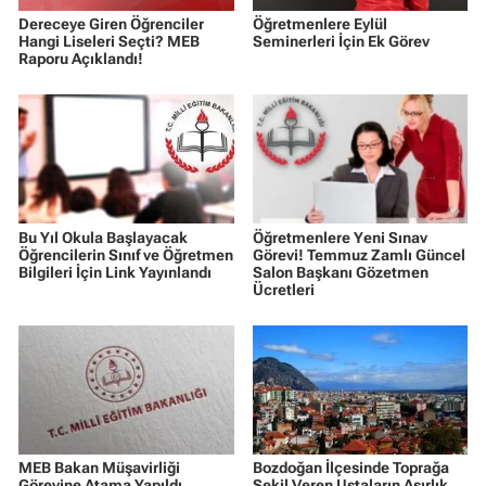
Dereceye Giren Öğrenciler
Öğretmenlere Eylül
Hangi Liseleri Seçti? MEB
Seminerleri İçin Ek Görev
Raporu Açıklandı!
Bu Yıl Okula Başlayacak
Öğretmenlere Yeni Sınav
Öğrencilerin Sınıf ve Öğretmen
Görevi! Temmuz Zamlı Güncel
Bilgileri İçin Link Yayınlandı
Salon Başkanı Gözetmen
Ücretleri
MEB Bakan Müşavirliği
Bozdoğan İlçesinde Toprağa
Görevine Atama Yapıldı
Şekil Veren Ustaların Asırlık