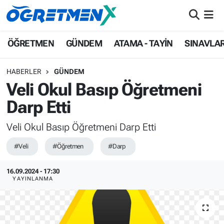
ÖĞRETMEN
İstanbul Nöbetçi Eczaneler
ÖĞRETMEN
GÜNDEM
ATAMA - TAYİN
SINAVLA
GÜNDEM
İstanbul Hava Durumu
HABERLER
GÜNDEM
Veli Okul Basıp Öğretmeni
ATAMA - TAYİN
İstanbul Namaz Vakitleri
Darp Etti
SINAVLAR
İstanbul Trafik Yoğunluk Haritası
Veli Okul Basıp Öğretmeni Darp Etti
HAYATIN İÇİNDEN
Süper Lig Puan Durumu ve Fikstür
#Veli
#Öğretmen
#Darp
UZMAN ÖĞRETMENLİK
Tüm Manşetler
16.09.2024 - 17:30
YAYINLANMA
EKONOMİ
Son Dakika Haberleri
Haber Arşivi