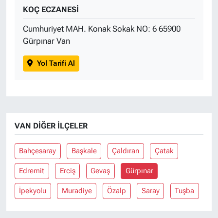
KOÇ ECZANESİ
Cumhuriyet MAH. Konak Sokak NO: 6 65900
Gürpınar Van
Yol Tarifi Al
VAN DIĞER İLÇELER
Bahçesaray
Başkale
Çaldıran
Çatak
Edremit
Erciş
Gevaş
Gürpınar
İpekyolu
Muradiye
Özalp
Saray
Tuşba