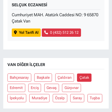
SELÇUK ECZANESİ
Cumhuriyet MAH. Atatürk Caddesi NO: 9 65870
Çatak Van
Yol Tarifi Al
0 (432) 512 26 12
VAN DIĞER İLÇELER
Bahçesaray
Başkale
Çaldıran
Çatak
Edremit
Erciş
Gevaş
Gürpınar
İpekyolu
Muradiye
Özalp
Saray
Tuşba