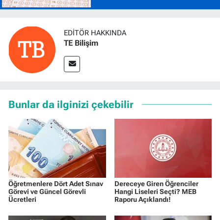
EDITÖR HAKKINDA
TE Bilişim
Bunlar da ilginizi çekebilir
Öğretmenlere Dört Adet Sınav
Dereceye Giren Öğrenciler
Görevi ve Güncel Görevli
Hangi Liseleri Seçti? MEB
Ücretleri
Raporu Açıklandı!