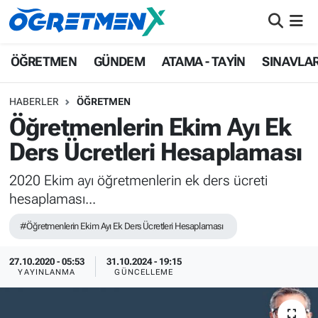
ÖĞRETMEN
İstanbul Nöbetçi Eczaneler
ÖĞRETMEN
GÜNDEM
ATAMA - TAYİN
SINAVLA
GÜNDEM
İstanbul Hava Durumu
HABERLER
ÖĞRETMEN
Öğretmenlerin Ekim Ayı Ek
ATAMA - TAYİN
İstanbul Namaz Vakitleri
Ders Ücretleri Hesaplaması
SINAVLAR
İstanbul Trafik Yoğunluk Haritası
2020 Ekim ayı öğretmenlerin ek ders ücreti
hesaplaması...
HAYATIN İÇİNDEN
Süper Lig Puan Durumu ve Fikstür
#Öğretmenlerin Ekim Ayı Ek Ders Ücretleri Hesaplaması
UZMAN ÖĞRETMENLİK
Tüm Manşetler
27.10.2020 - 05:53
31.10.2024 - 19:15
EKONOMİ
Son Dakika Haberleri
YAYINLANMA
GÜNCELLEME
Haber Arşivi