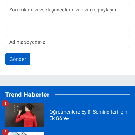
Gönder
Trend Haberler
1
Öğretmenlere Eylül Seminerleri İçin
Ek Görev
2