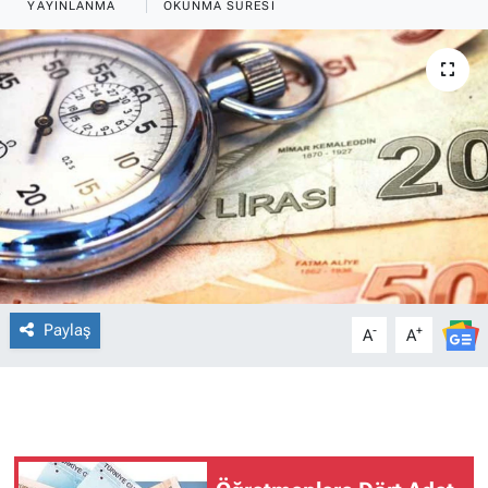
YAYINLANMA
OKUNMA SÜRESI
Paylaş
-
+
A
A