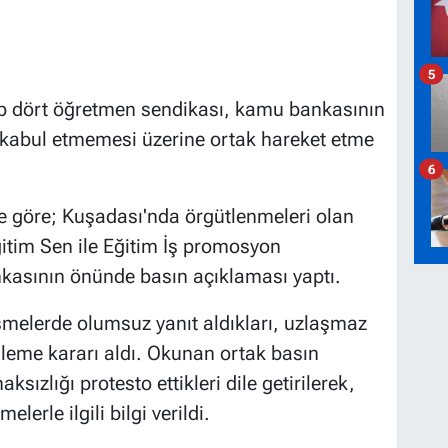
5
ip dört öğretmen sendikası, kamu bankasının
 kabul etmemesi üzerine ortak hareket etme
6
e göre; Kuşadası'nda örgütlenmeleri olan
ğitim Sen ile Eğitim İş promosyon
asının önünde basın açıklaması yaptı.
üşmelerde olumsuz yanıt aldıkları, uzlaşmaz
silleme kararı aldı. Okunan ortak basın
sızlığı protesto ettikleri dile getirilerek,
lerle ilgili bilgi verildi.