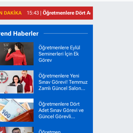
15:43 |
Öğretmenlere Dört Adet Sınav Görevi ve
N DAKIKA
rend Haberler
Öğretmenlere Eylül
Seminerleri İçin Ek
Görev
Öğretmenlere Yeni
Sınav Görevi! Temmuz
Zamlı Güncel Salon
Başkanı Gözetmen
Ücretleri
Öğretmenlere Dört
Adet Sınav Görevi ve
Güncel Görevli
Ücretleri
Öğretmen