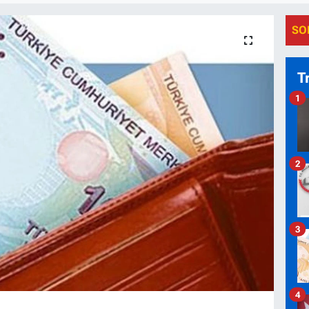
SO
T
1
2
3
4