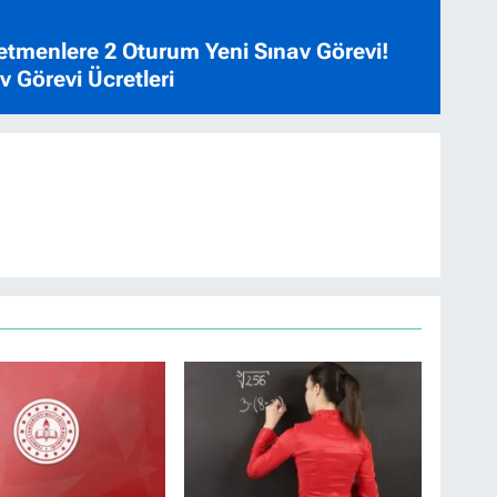
tmenlere 2 Oturum Yeni Sınav Görevi!
 Görevi Ücretleri