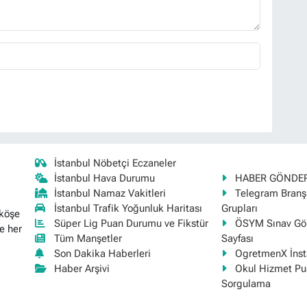
İstanbul Nöbetçi Eczaneler
İstanbul Hava Durumu
HABER GÖNDE
İstanbul Namaz Vakitleri
Telegram Bran
İstanbul Trafik Yoğunluk Haritası
Grupları
 köşe
Süper Lig Puan Durumu ve Fikstür
ÖSYM Sınav Gör
e her
Tüm Manşetler
Sayfası
Son Dakika Haberleri
OgretmenX İns
Haber Arşivi
Okul Hizmet Pu
Sorgulama