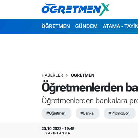
ÖĞRETMEN
İstanbul Nöbetçi Eczaneler
ÖĞRETMEN
GÜNDEM
ATAMA - TAYİ
GÜNDEM
İstanbul Hava Durumu
ATAMA - TAYİN
İstanbul Namaz Vakitleri
SINAVLAR
İstanbul Trafik Yoğunluk Haritası
HABERLER
ÖĞRETMEN
Öğretmenlerden ba
HAYATIN İÇİNDEN
Süper Lig Puan Durumu ve Fikstür
Öğretmenlerden bankalara pr
UZMAN ÖĞRETMENLİK
Tüm Manşetler
#Öğretmen
#Banka
#Promosyon
EKONOMİ
Son Dakika Haberleri
20.10.2022 - 19:45
Haber Arşivi
YAYINLANMA