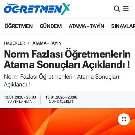
ÖĞRETMEN
İstanbul Nöbetçi Eczaneler
ÖĞRETMEN
GÜNDEM
ATAMA - TAYİN
SINAVLA
GÜNDEM
İstanbul Hava Durumu
HABERLER
ATAMA - TAYİN
Norm Fazlası Öğretmenlerin
ATAMA - TAYİN
İstanbul Namaz Vakitleri
Atama Sonuçları Açıklandı !
SINAVLAR
İstanbul Trafik Yoğunluk Haritası
Norm Fazlası Öğretmenlerin Atama Sonuçları
Açıklandı !
HAYATIN İÇİNDEN
Süper Lig Puan Durumu ve Fikstür
13.01.2026 - 23:03
13.01.2026 - 23:06
UZMAN ÖĞRETMENLİK
Tüm Manşetler
YAYINLANMA
GÜNCELLEME
EKONOMİ
Son Dakika Haberleri
Haber Arşivi