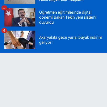
5
Öğretmen eğitimlerinde dijital
dönem! Bakan Tekin yeni sistemi
duyurdu
6
Akaryakıta gece yarısı büyük indirim
geliyor !