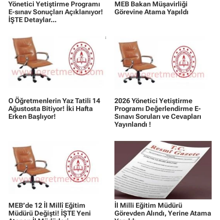
Yönetici Yetiştirme Programı
MEB Bakan Müşavirliği
E-sınav Sonuçları Açıklanıyor!
Görevine Atama Yapıldı
İŞTE Detaylar...
O Öğretmenlerin Yaz Tatili 14
2026 Yönetici Yetiştirme
Ağustosta Bitiyor! İki Hafta
Programı Değerlendirme E-
Erken Başlıyor!
Sınavı Soruları ve Cevapları
Yayınlandı !
MEB’de 12 İl Millî Eğitim
İl Milli Eğitim Müdürü
Müdürü Değişti! İŞTE Yeni
Görevden Alındı, Yerine Atama