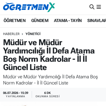
ÖĞRETMEN
İstanbul Nöbetçi Eczaneler
ÖĞRETMEN
GÜNDEM
ATAMA - TAYİN
SINAVLA
GÜNDEM
İstanbul Hava Durumu
HABERLER
YÖNETİCİ
Müdür ve Müdür
ATAMA - TAYİN
İstanbul Namaz Vakitleri
Yardımcılığı İl Defa Atama
SINAVLAR
İstanbul Trafik Yoğunluk Haritası
Boş Norm Kadrolar - İl İl
Güncel Liste
HAYATIN İÇİNDEN
Süper Lig Puan Durumu ve Fikstür
Müdür ve Müdür Yardımcılığı İl Defa Atama Boş
UZMAN ÖĞRETMENLİK
Tüm Manşetler
Norm Kadrolar - İl İl Güncel Liste
EKONOMİ
Son Dakika Haberleri
06.07.2026 - 15:39
6 DK
YAYINLANMA
OKUNMA SÜRESI
Haber Arşivi