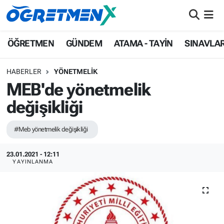
ÖĞRETMEN
İstanbul Nöbetçi Eczaneler
ÖĞRETMEN
GÜNDEM
ATAMA - TAYİN
SINAVLA
GÜNDEM
İstanbul Hava Durumu
HABERLER
YÖNETMELİK
MEB'de yönetmelik
ATAMA - TAYİN
İstanbul Namaz Vakitleri
değişikliği
SINAVLAR
İstanbul Trafik Yoğunluk Haritası
#Meb yönetmelik değişikliği
HAYATIN İÇİNDEN
Süper Lig Puan Durumu ve Fikstür
23.01.2021 - 12:11
YAYINLANMA
UZMAN ÖĞRETMENLİK
Tüm Manşetler
EKONOMİ
Son Dakika Haberleri
Haber Arşivi