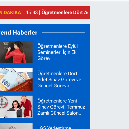
15:43 |
Öğretmenlere Dört Adet Sınav Görevi ve
N DAKIKA
rend Haberler
Öğretmenlere Eylül
Seminerleri İçin Ek
Görev
Öğretmenlere Dört
Adet Sınav Görevi ve
Güncel Görevli
Ücretleri
Öğretmenlere Yeni
Sınav Görevi! Temmuz
Zamlı Güncel Salon
Başkanı Gözetmen
Ücretleri
LGS Yerleştirme