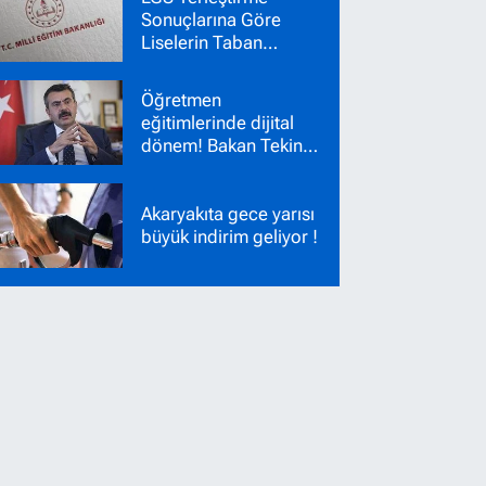
Sonuçlarına Göre
Liselerin Taban
Puanları Belli Oldu!
Nakil Başvuruları
Öğretmen
Başladı!
eğitimlerinde dijital
dönem! Bakan Tekin
yeni sistemi duyurdu
Akaryakıta gece yarısı
büyük indirim geliyor !