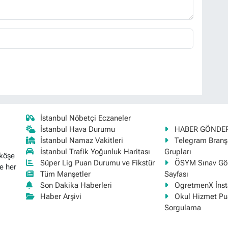
İstanbul Nöbetçi Eczaneler
İstanbul Hava Durumu
HABER GÖNDE
İstanbul Namaz Vakitleri
Telegram Bran
İstanbul Trafik Yoğunluk Haritası
Grupları
 köşe
Süper Lig Puan Durumu ve Fikstür
ÖSYM Sınav Gör
e her
Tüm Manşetler
Sayfası
Son Dakika Haberleri
OgretmenX İns
Haber Arşivi
Okul Hizmet Pu
Sorgulama