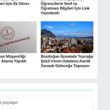
eri İçin Ek Görev
Öğrencilerin Sınıf ve
Öğretmen Bilgileri İçin Link
Yayınlandı
n Müşavirliği
Bozdoğan İlçesinde Toprağa
 Atama Yapıldı
Şekil Veren Ustaların Asırlık
Zanaatı Geleceğe Taşınıyor