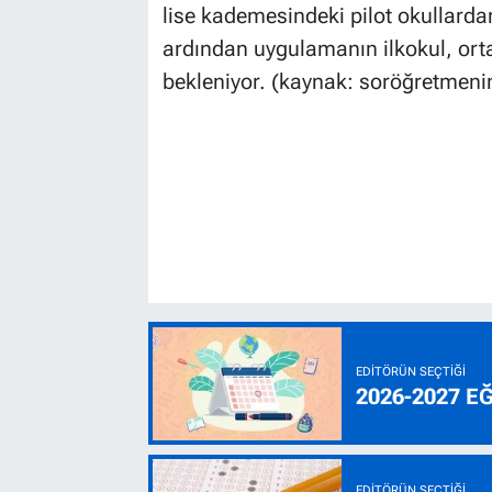
lise kademesindeki pilot okullardan
ardından uygulamanın ilkokul, orta
bekleniyor. (kaynak: soröğretmen
EDITÖRÜN SEÇTIĞI
2026-2027 E
EDITÖRÜN SEÇTIĞI