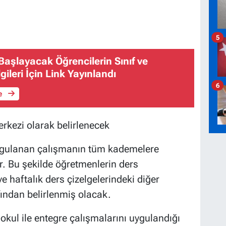
5
 Başlayacak Öğrencilerin Sınıf ve
ileri İçin Link Yayınlandı
6
le
rkezi olarak belirlenecek
uygulanan çalışmanın tüm kademelere
or. Bu şekilde öğretmenlerin ders
 haftalık ders çizelgelerindeki diğer
ından belirlenmiş olacak.
okul ile entegre çalışmalarını uygulandığı