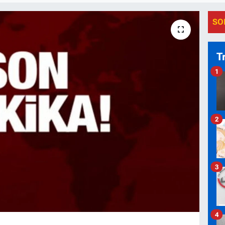
SO
T
1
2
3
4