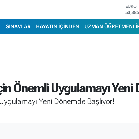
STERL
61,60
G.ALT
6862,
N
SINAVLAR
HAYATIN İÇİNDEN
UZMAN ÖĞRETMENLİ
BİST1
14.598
BITCO
79.591
DOLA
45,43
EURO
53,38
in Önemli Uygulamayı Yeni 
Uygulamayı Yeni Dönemde Başlıyor!