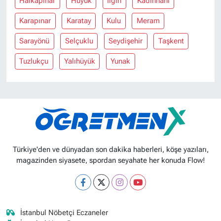
Halkapınar
Hüyük
Ilgın
Kadınhanı
Karapınar
Karatay
Kulu
Meram
Sarayönü
Selçuklu
Seydişehir
Taşkent
Tuzlukçu
Yalıhüyük
Yunak
Türkiye'den ve dünyadan son dakika haberleri, köşe yazıları,
magazinden siyasete, spordan seyahate her konuda Flow!
İstanbul Nöbetçi Eczaneler