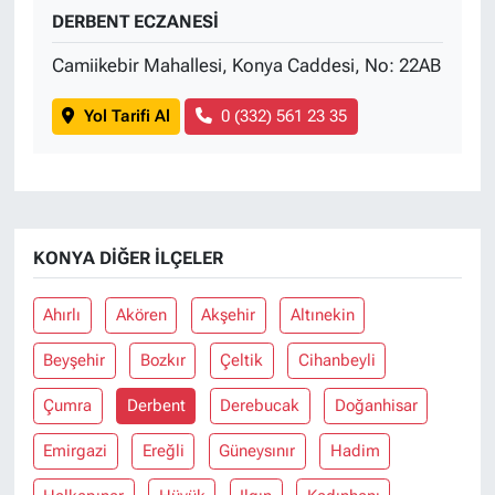
DERBENT ECZANESİ
Camiikebir Mahallesi, Konya Caddesi, No: 22AB
Yol Tarifi Al
0 (332) 561 23 35
KONYA DIĞER İLÇELER
Ahırlı
Akören
Akşehir
Altınekin
Beyşehir
Bozkır
Çeltik
Cihanbeyli
Çumra
Derbent
Derebucak
Doğanhisar
Emirgazi
Ereğli
Güneysınır
Hadim