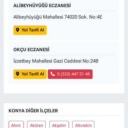
ALİBEYHÜYÜĞÜ ECZANESİ
Alibeyhüyüğü Mahallesi 74020 Sok. No:4E
Yol Tarifi Al
OKÇU ECZANESİ
İzzetbey Mahallesi Gazi Caddesi No:24B
Yol Tarifi Al
0 (332) 447 51 48
KONYA DIĞER İLÇELER
Ahırlı
Akören
Akşehir
Altınekin