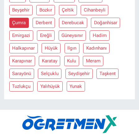
Beyşehir
Bozkır
Çeltik
Cihanbeyli
Çumra
Derbent
Derebucak
Doğanhisar
Emirgazi
Ereğli
Güneysınır
Hadim
Halkapınar
Hüyük
Ilgın
Kadınhanı
Karapınar
Karatay
Kulu
Meram
Sarayönü
Selçuklu
Seydişehir
Taşkent
Tuzlukçu
Yalıhüyük
Yunak