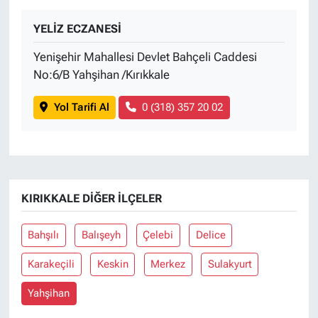
YELİZ ECZANESİ
Yenişehir Mahallesi Devlet Bahçeli Caddesi
No:6/B Yahşihan /Kırıkkale
Yol Tarifi Al
0 (318) 357 20 02
KIRIKKALE DIĞER İLÇELER
Bahşılı
Balışeyh
Çelebi
Delice
Karakeçili
Keskin
Merkez
Sulakyurt
Yahşihan