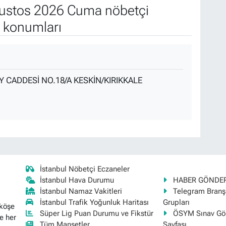
ustos 2026 Cuma nöbetçi
e konumları
Y CADDESİ NO.18/A KESKİN/KIRIKKALE
İstanbul Nöbetçi Eczaneler
İstanbul Hava Durumu
HABER GÖNDE
İstanbul Namaz Vakitleri
Telegram Bran
İstanbul Trafik Yoğunluk Haritası
Grupları
 köşe
Süper Lig Puan Durumu ve Fikstür
ÖSYM Sınav Gör
e her
Tüm Manşetler
Sayfası