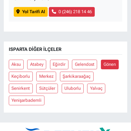
Yol Tarifi Al
0 (246) 218 14 46
ISPARTA DIĞER İLÇELER
Aksu
Atabey
Eğirdir
Gelendost
Gönen
Keçiborlu
Merkez
Şarkikaraağaç
Senirkent
Sütçüler
Uluborlu
Yalvaç
Yenişarbademli