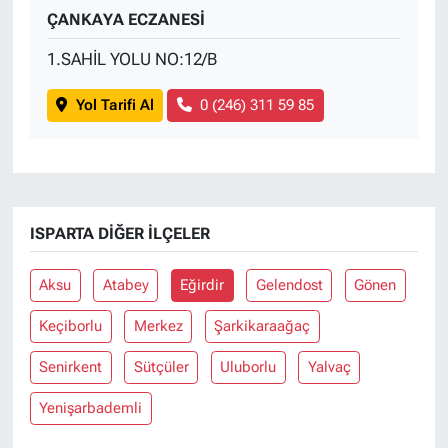
ÇANKAYA ECZANESİ
1.SAHİL YOLU NO:12/B
Yol Tarifi Al
0 (246) 311 59 85
ISPARTA DIĞER İLÇELER
Aksu
Atabey
Eğirdir
Gelendost
Gönen
Keçiborlu
Merkez
Şarkikaraağaç
Senirkent
Sütçüler
Uluborlu
Yalvaç
Yenişarbademli