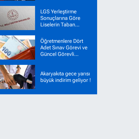
yeni sistemi duyurdu
LGS Yerleştirme
Sonuçlarına Göre
Liselerin Taban
Puanları Belli Oldu!
Nakil Başvuruları
Öğretmenlere Dört
Başladı!
Adet Sınav Görevi ve
Güncel Görevli
Ücretleri
Akaryakıta gece yarısı
büyük indirim geliyor !