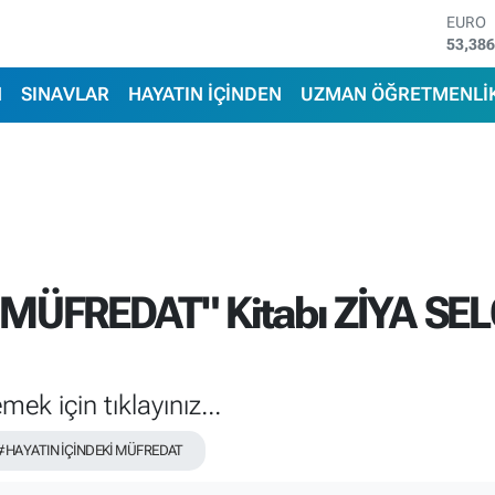
STERL
61,60
G.ALT
6862,
N
SINAVLAR
HAYATIN İÇİNDEN
UZMAN ÖĞRETMENLİ
BİST1
14.598
BITCO
79.591
DOLA
45,43
EURO
53,38
MÜFREDAT" Kitabı ZİYA SELÇ
ek için tıklayınız...
#HAYATIN İÇİNDEKİ MÜFREDAT