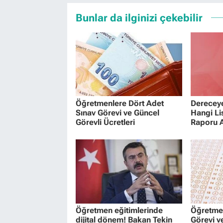
Bunlar da ilginizi çekebilir
Öğretmenlere Dört Adet
Dereceye
Sınav Görevi ve Güncel
Hangi Li
Görevli Ücretleri
Raporu A
Öğretmen eğitimlerinde
Öğretmen
dijital dönem! Bakan Tekin
Görevi v