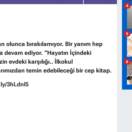
4
5
 olunca bırakılamıyor. Bir yanım hep
devam ediyor. “Hayatın İçindeki
n evdeki karşılığı.. İlkokul
6
larımızdan temin edebileceği bir cep kitap.
t.ly/3hLdnl5