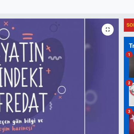
SO
T
1
2
3