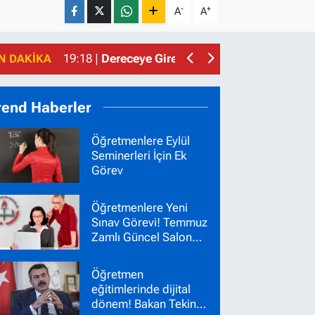
-
+
A
A
15:43 |
Öğretmenlere Dört Adet Sınav Görevi ve
19:18 |
Dereceye Giren Öğrenciler Hangi Lisel
N DAKIKA
rend Haberler
Öğretmenlere Eylül
Seminerleri İçin Ek
Görev
Öğretmenlere Yeni
Sınav Görevi! Temmuz
Zamlı Güncel Salon
Başkanı Gözetmen
Ücretleri
Öğretmen
eğitimlerinde dijital
dönem! Bakan Tekin