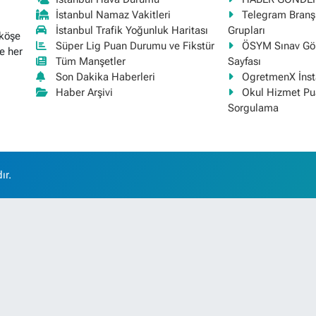
İstanbul Namaz Vakitleri
Telegram Bran
İstanbul Trafik Yoğunluk Haritası
Grupları
 köşe
Süper Lig Puan Durumu ve Fikstür
ÖSYM Sınav Gör
e her
Tüm Manşetler
Sayfası
Son Dakika Haberleri
OgretmenX İns
Haber Arşivi
Okul Hizmet Pu
Sorgulama
ır.