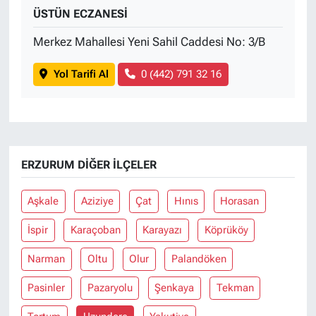
ÜSTÜN ECZANESİ
Merkez Mahallesi Yeni Sahil Caddesi No: 3/B
Yol Tarifi Al
0 (442) 791 32 16
ERZURUM DIĞER İLÇELER
Aşkale
Aziziye
Çat
Hınıs
Horasan
İspir
Karaçoban
Karayazı
Köprüköy
Narman
Oltu
Olur
Palandöken
Pasinler
Pazaryolu
Şenkaya
Tekman