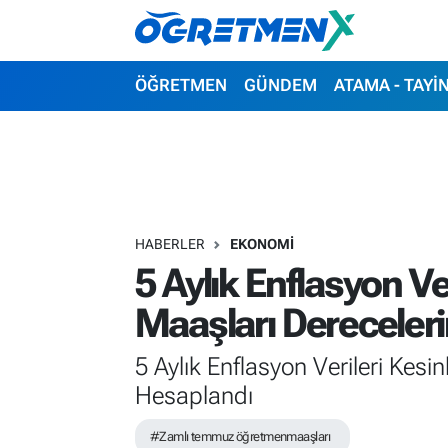
ÖĞRETMEN
İstanbul Nöbetçi Eczaneler
ÖĞRETMEN
GÜNDEM
ATAMA - TAYİ
GÜNDEM
İstanbul Hava Durumu
ATAMA - TAYİN
İstanbul Namaz Vakitleri
SINAVLAR
İstanbul Trafik Yoğunluk Haritası
HABERLER
EKONOMİ
5 Aylık Enflasyon V
HAYATIN İÇİNDEN
Süper Lig Puan Durumu ve Fikstür
Maaşları Dereceler
UZMAN ÖĞRETMENLİK
Tüm Manşetler
5 Aylık Enflasyon Verileri Ke
EKONOMİ
Son Dakika Haberleri
Hesaplandı
Haber Arşivi
#Zamlı temmuz öğretmenmaaşları