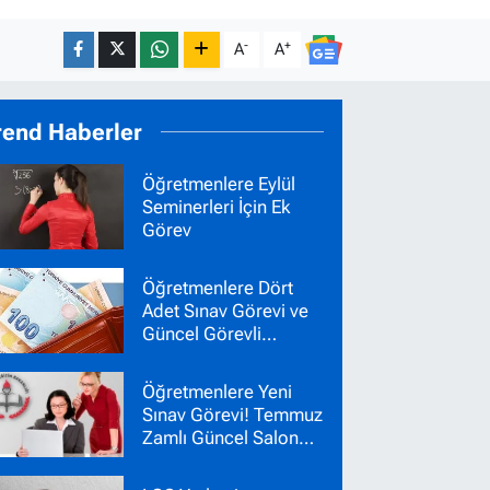
-
+
A
A
rend Haberler
Öğretmenlere Eylül
Seminerleri İçin Ek
Görev
Öğretmenlere Dört
Adet Sınav Görevi ve
Güncel Görevli
Ücretleri
Öğretmenlere Yeni
Sınav Görevi! Temmuz
Zamlı Güncel Salon
Başkanı Gözetmen
Ücretleri