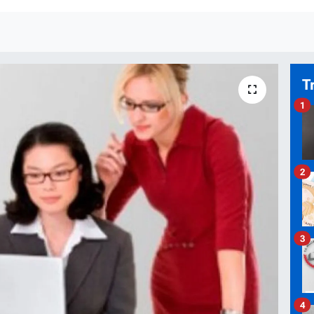
T
1
2
3
4