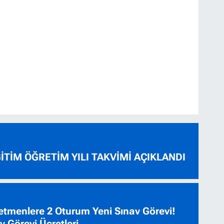
ĞİTİM ÖĞRETİM YILI TAKVİMİ AÇIKLANDI
tmenlere 2 Oturum Yeni Sınav Görevi!
 Görevi Ücretleri