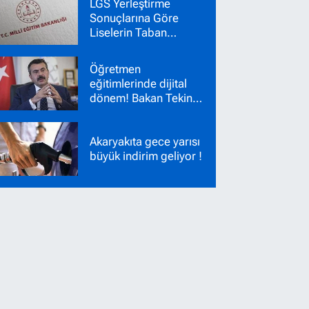
LGS Yerleştirme
Sonuçlarına Göre
Liselerin Taban
Puanları Belli Oldu!
Nakil Başvuruları
Öğretmen
Başladı!
eğitimlerinde dijital
dönem! Bakan Tekin
yeni sistemi duyurdu
Akaryakıta gece yarısı
büyük indirim geliyor !