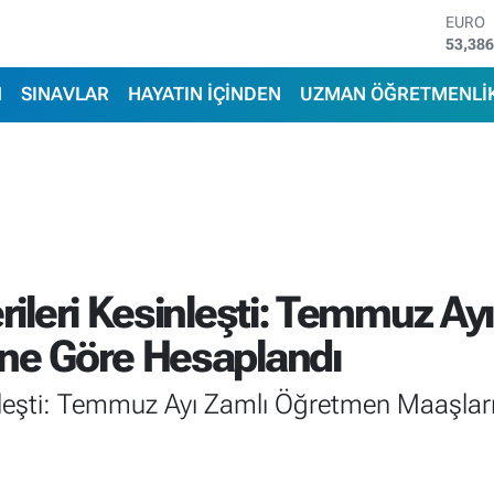
STERL
61,60
G.ALT
6862,
N
SINAVLAR
HAYATIN İÇİNDEN
UZMAN ÖĞRETMENLİ
BİST1
14.598
BITCO
79.591
DOLA
45,43
EURO
53,38
erileri Kesinleşti: Temmuz A
ine Göre Hesaplandı
sinleşti: Temmuz Ayı Zamlı Öğretmen Maaşlar