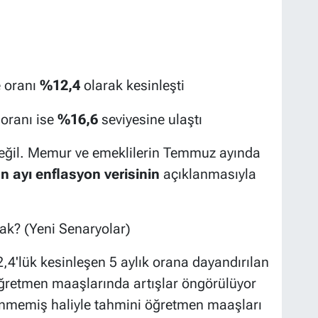
 oranı
%12,4
olarak kesinleşti
oranı ise
%16,6
seviyesine ulaştı
değil. Memur ve emeklilerin Temmuz ayında
n ayı enflasyon verisinin
açıklanmasıyla
k? (Yeni Senaryolar)
4'lük kesinleşen 5 aylık orana dayandırılan
ğretmen maaşlarında artışlar öngörülüyor
enmemiş haliyle tahmini öğretmen maaşları