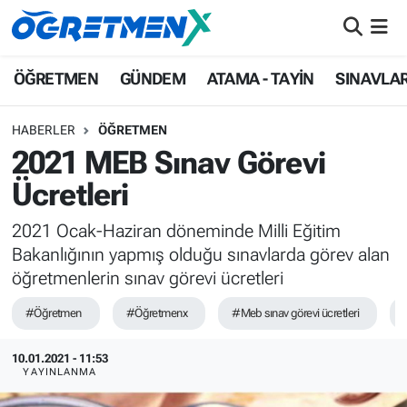
ÖĞRETMEN
İstanbul Nöbetçi Eczaneler
ÖĞRETMEN
GÜNDEM
ATAMA - TAYİN
SINAVLA
GÜNDEM
İstanbul Hava Durumu
HABERLER
ÖĞRETMEN
2021 MEB Sınav Görevi
ATAMA - TAYİN
İstanbul Namaz Vakitleri
Ücretleri
SINAVLAR
İstanbul Trafik Yoğunluk Haritası
2021 Ocak-Haziran döneminde Milli Eğitim
Bakanlığının yapmış olduğu sınavlarda görev alan
HAYATIN İÇİNDEN
Süper Lig Puan Durumu ve Fikstür
öğretmenlerin sınav görevi ücretleri
UZMAN ÖĞRETMENLİK
Tüm Manşetler
#Öğretmen
#Öğretmenx
#Meb sınav görevi ücretleri
EKONOMİ
Son Dakika Haberleri
10.01.2021 - 11:53
YAYINLANMA
Haber Arşivi