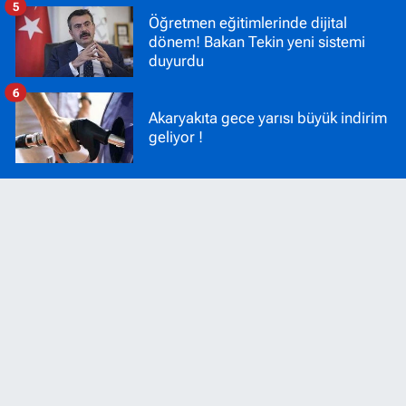
5
Öğretmen eğitimlerinde dijital
dönem! Bakan Tekin yeni sistemi
duyurdu
6
Akaryakıta gece yarısı büyük indirim
geliyor !