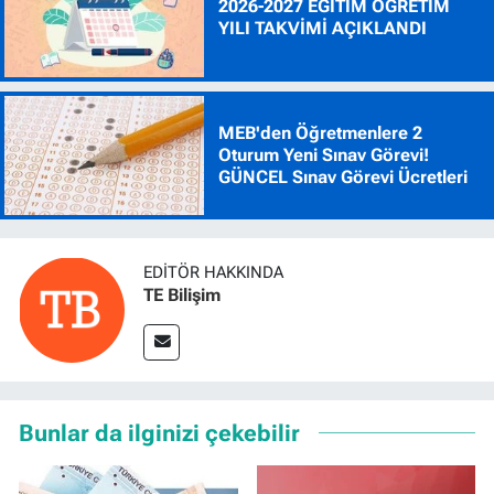
2026-2027 EĞİTİM ÖĞRETİM
YILI TAKVİMİ AÇIKLANDI
MEB'den Öğretmenlere 2
Oturum Yeni Sınav Görevi!
GÜNCEL Sınav Görevi Ücretleri
EDITÖR HAKKINDA
TE Bilişim
Bunlar da ilginizi çekebilir