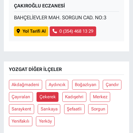
ÇAKIROĞLU ECZANESİ
BAHÇELİEVLER MAH. SORGUN CAD. NO:3
Yol Tarifi Al
0 (354) 468 13 29
YOZGAT DIĞER İLÇELER
Akdağmadeni
Aydıncık
Boğazlıyan
Çandır
Çayıralan
Çekerek
Kadışehri
Merkez
Saraykent
Sarıkaya
Şefaatli
Sorgun
Yenifakılı
Yerköy