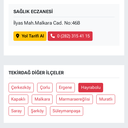
SAĞLIK ECZANESİ
İlyas Mah.Malkara Cad. No:46B
Yol Tarifi Al
0 (282) 315 41 15
TEKIRDAĞ DIĞER İLÇELER
Çerkezköy
Çorlu
Ergene
Hayrabolu
Kapaklı
Malkara
Marmaraereğlisi
Muratlı
Saray
Şarköy
Süleymanpaşa