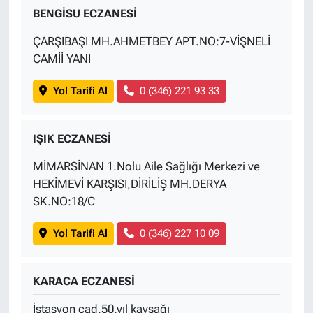
BENGİSU ECZANESİ
ÇARŞIBAŞI MH.AHMETBEY APT.NO:7-VİŞNELİ
CAMİİ YANI
Yol Tarifi Al
0 (346) 221 93 33
IŞIK ECZANESİ
MİMARSİNAN 1.Nolu Aile Sağlığı Merkezi ve
HEKİMEVİ KARŞISI,DİRİLİŞ MH.DERYA
SK.NO:18/C
Yol Tarifi Al
0 (346) 227 10 09
KARACA ECZANESİ
İstasyon cad.50.yıl kavşağı