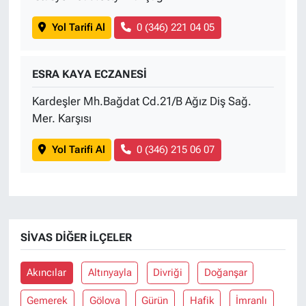
Yol Tarifi Al
0 (346) 221 04 05
ESRA KAYA ECZANESİ
Kardeşler Mh.Bağdat Cd.21/B Ağız Diş Sağ.
Mer. Karşısı
Yol Tarifi Al
0 (346) 215 06 07
SIVAS DIĞER İLÇELER
Akıncılar
Altınyayla
Divriği
Doğanşar
Gemerek
Gölova
Gürün
Hafik
İmranlı