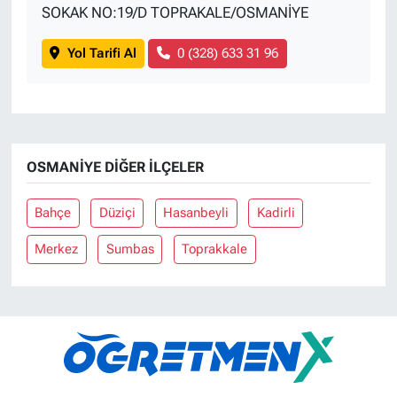
SOKAK NO:19/D TOPRAKALE/OSMANİYE
Yol Tarifi Al
0 (328) 633 31 96
OSMANIYE DIĞER İLÇELER
Bahçe
Düziçi
Hasanbeyli
Kadirli
Merkez
Sumbas
Toprakkale