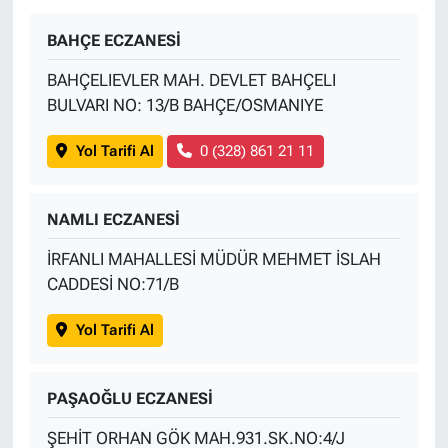
BAHÇE ECZANESİ
BAHÇELIEVLER MAH. DEVLET BAHÇELI
BULVARI NO: 13/B BAHÇE/OSMANIYE
Yol Tarifi Al
0 (328) 861 21 11
NAMLI ECZANESİ
İRFANLI MAHALLESİ MÜDÜR MEHMET İSLAH
CADDESİ NO:71/B
Yol Tarifi Al
PAŞAOĞLU ECZANESİ
ŞEHİT ORHAN GÖK MAH.931.SK.NO:4/J