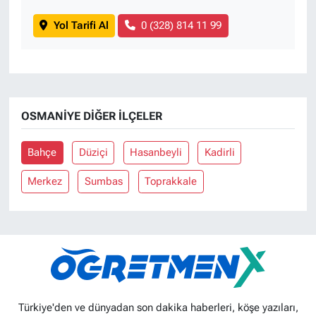
Yol Tarifi Al
0 (328) 814 11 99
OSMANIYE DIĞER İLÇELER
Bahçe
Düziçi
Hasanbeyli
Kadirli
Merkez
Sumbas
Toprakkale
Türkiye'den ve dünyadan son dakika haberleri, köşe yazıları,