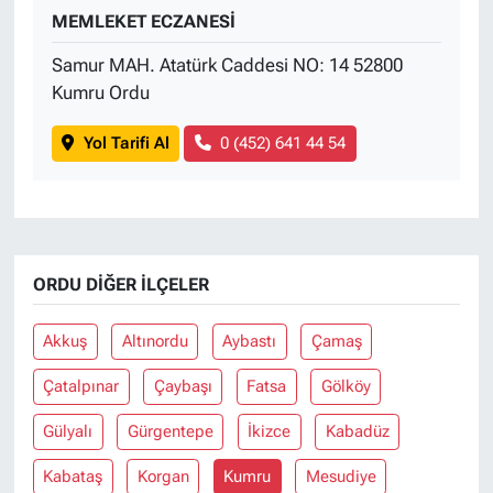
MEMLEKET ECZANESİ
Samur MAH. Atatürk Caddesi NO: 14 52800
Kumru Ordu
Yol Tarifi Al
0 (452) 641 44 54
ORDU DIĞER İLÇELER
Akkuş
Altınordu
Aybastı
Çamaş
Çatalpınar
Çaybaşı
Fatsa
Gölköy
Gülyalı
Gürgentepe
İkizce
Kabadüz
Kabataş
Korgan
Kumru
Mesudiye