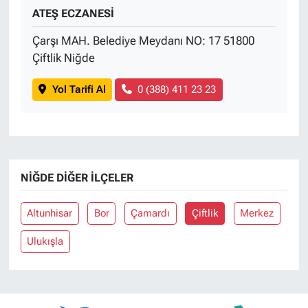
ATEŞ ECZANESİ
Çarşı MAH. Belediye Meydanı NO: 17 51800
Çiftlik Niğde
Yol Tarifi Al
0 (388) 411 23 23
NIĞDE DIĞER İLÇELER
Altunhisar
Bor
Çamardı
Çiftlik
Merkez
Ulukışla