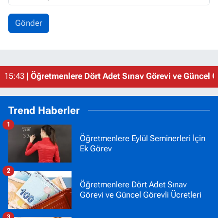
Gönder
15:43 |
Öğretmenlere Dört Adet Sınav Görevi ve Güncel Gö
Trend Haberler
1
Öğretmenlere Eylül Seminerleri İçin
Ek Görev
2
Öğretmenlere Dört Adet Sınav
Görevi ve Güncel Görevli Ücretleri
3