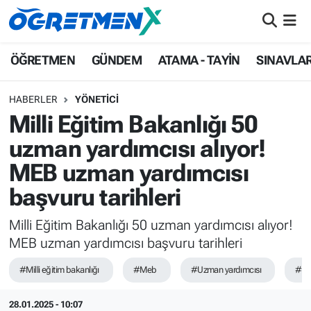
ÖĞRETMEN
İstanbul Nöbetçi Eczaneler
ÖĞRETMEN
GÜNDEM
ATAMA - TAYİN
SINAVLA
GÜNDEM
İstanbul Hava Durumu
HABERLER
YÖNETİCİ
Milli Eğitim Bakanlığı 50
ATAMA - TAYİN
İstanbul Namaz Vakitleri
uzman yardımcısı alıyor!
SINAVLAR
İstanbul Trafik Yoğunluk Haritası
MEB uzman yardımcısı
başvuru tarihleri
HAYATIN İÇİNDEN
Süper Lig Puan Durumu ve Fikstür
Milli Eğitim Bakanlığı 50 uzman yardımcısı alıyor!
UZMAN ÖĞRETMENLİK
Tüm Manşetler
MEB uzman yardımcısı başvuru tarihleri
EKONOMİ
Son Dakika Haberleri
#Milli eğitim bakanlığı
#Meb
#Uzman yardımcısı
#Ba
Haber Arşivi
28.01.2025 - 10:07