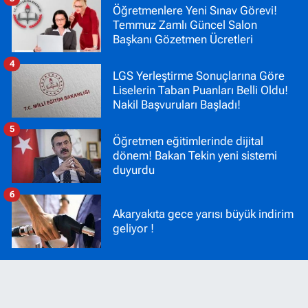
Öğretmenlere Yeni Sınav Görevi!
Temmuz Zamlı Güncel Salon
Başkanı Gözetmen Ücretleri
4
LGS Yerleştirme Sonuçlarına Göre
Liselerin Taban Puanları Belli Oldu!
Nakil Başvuruları Başladı!
5
Öğretmen eğitimlerinde dijital
dönem! Bakan Tekin yeni sistemi
duyurdu
6
Akaryakıta gece yarısı büyük indirim
geliyor !