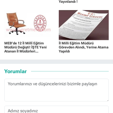
Yayınlandı !
MEB’de 12 İl Millî Eğitim
İl Milli Eğitim Müdürü
Müdürü Değişti! İŞTE Yeni
Görevden Alındı, Yerine Atama
Atanan İl Müdürleri...
Yapıldı
Yorumlar