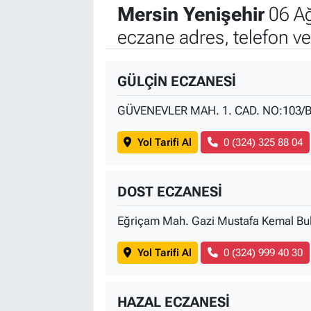
Mersin Yenişehir
06 Ağ
eczane adres, telefon v
GÜLÇİN ECZANESİ
GÜVENEVLER MAH. 1. CAD. NO:103/
Yol Tarifi Al
0 (324) 325 88 04
DOST ECZANESİ
Eğriçam Mah. Gazi Mustafa Kemal Bu
Yol Tarifi Al
0 (324) 999 40 30
HAZAL ECZANESİ