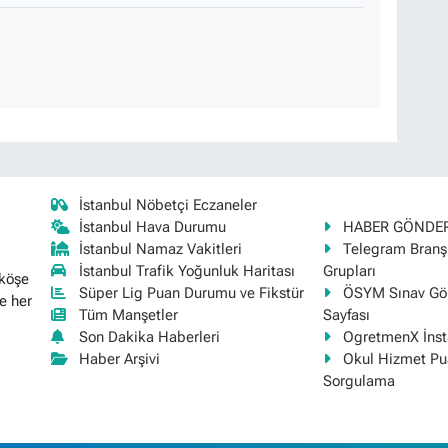
İstanbul Nöbetçi Eczaneler
İstanbul Hava Durumu
HABER GÖNDE
İstanbul Namaz Vakitleri
Telegram Bran
İstanbul Trafik Yoğunluk Haritası
Grupları
 köşe
Süper Lig Puan Durumu ve Fikstür
ÖSYM Sınav Gör
e her
Tüm Manşetler
Sayfası
Son Dakika Haberleri
OgretmenX İns
Haber Arşivi
Okul Hizmet Pu
Sorgulama