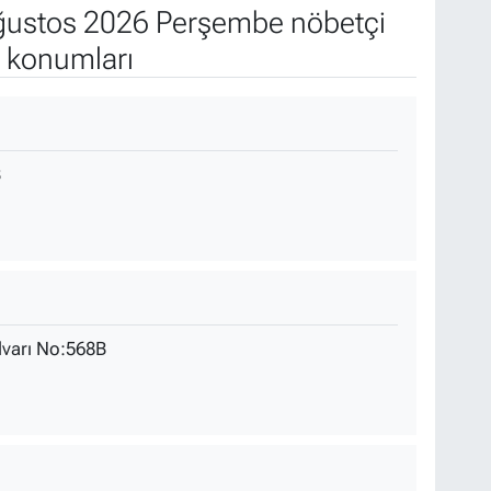
ustos 2026 Perşembe nöbetçi
e konumları
B
lvarı No:568B