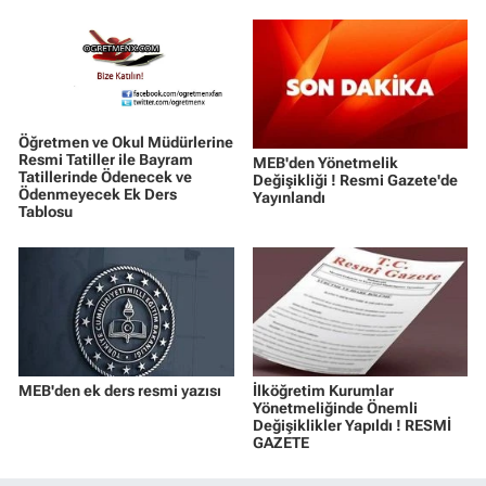
Öğretmen ve Okul Müdürlerine
Resmi Tatiller ile Bayram
MEB'den Yönetmelik
Tatillerinde Ödenecek ve
Değişikliği ! Resmi Gazete'de
Ödenmeyecek Ek Ders
Yayınlandı
Tablosu
MEB'den ek ders resmi yazısı
İlköğretim Kurumlar
Yönetmeliğinde Önemli
Değişiklikler Yapıldı ! RESMİ
GAZETE