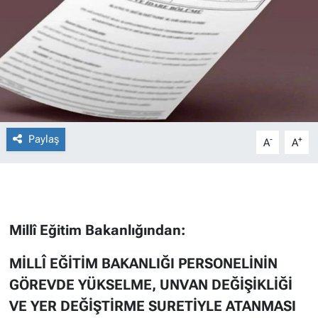
Paylaş
-
+
A
A
Millî Eğitim Bakanlığından:
MİLLÎ EĞİTİM BAKANLIĞI PERSONELİNİN
GÖREVDE YÜKSELME, UNVAN DEĞİŞİKLİĞİ
VE YER DEĞİŞTİRME SURETİYLE ATANMASI