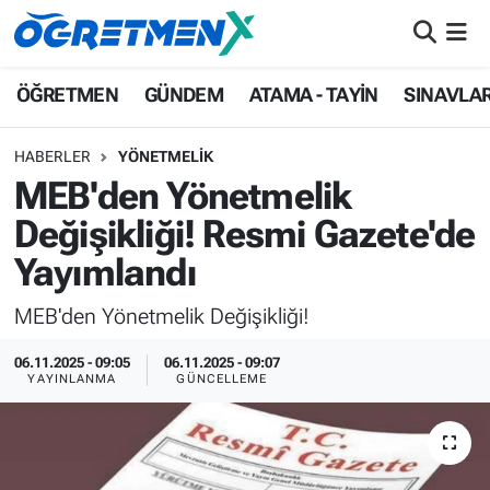
ÖĞRETMEN
İstanbul Nöbetçi Eczaneler
ÖĞRETMEN
GÜNDEM
ATAMA - TAYİN
SINAVLA
GÜNDEM
İstanbul Hava Durumu
HABERLER
YÖNETMELİK
MEB'den Yönetmelik
ATAMA - TAYİN
İstanbul Namaz Vakitleri
Değişikliği! Resmi Gazete'de
SINAVLAR
İstanbul Trafik Yoğunluk Haritası
Yayımlandı
HAYATIN İÇİNDEN
Süper Lig Puan Durumu ve Fikstür
MEB'den Yönetmelik Değişikliği!
UZMAN ÖĞRETMENLİK
Tüm Manşetler
06.11.2025 - 09:05
06.11.2025 - 09:07
YAYINLANMA
GÜNCELLEME
EKONOMİ
Son Dakika Haberleri
Haber Arşivi