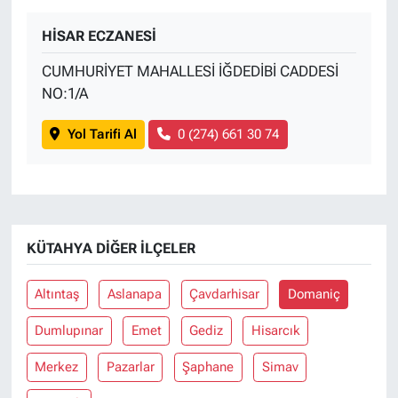
HİSAR ECZANESİ
CUMHURİYET MAHALLESİ İĞDEDİBİ CADDESİ
NO:1/A
Yol Tarifi Al
0 (274) 661 30 74
KÜTAHYA DIĞER İLÇELER
Altıntaş
Aslanapa
Çavdarhisar
Domaniç
Dumlupınar
Emet
Gediz
Hisarcık
Merkez
Pazarlar
Şaphane
Simav