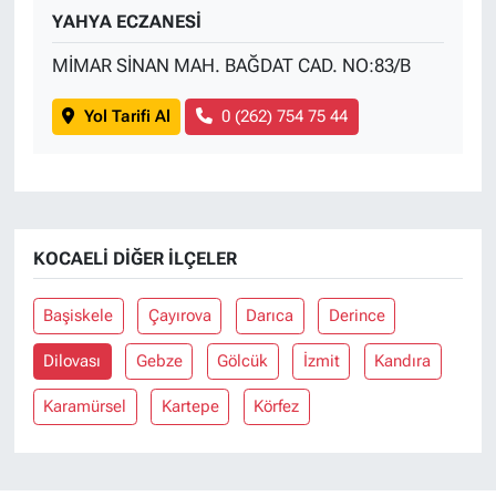
YAHYA ECZANESİ
MİMAR SİNAN MAH. BAĞDAT CAD. NO:83/B
Yol Tarifi Al
0 (262) 754 75 44
KOCAELI DIĞER İLÇELER
Başiskele
Çayırova
Darıca
Derince
Dilovası
Gebze
Gölcük
İzmit
Kandıra
Karamürsel
Kartepe
Körfez